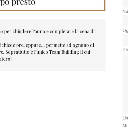
po presto
Nu
Og
to per chiudere l’anno e completare la cena di
 richiede ore, eppure… permette ad ognuno di
Il
e. Soprattutto è l’unico Team Building il cui
ntero!
Li
Mo