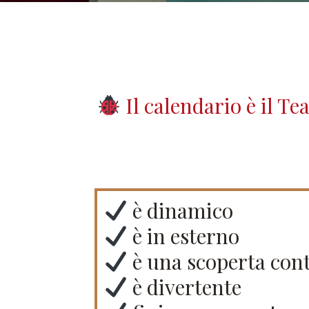
Il calendario è il T
è dinamico
è in esterno
è una scoperta con
è divertente