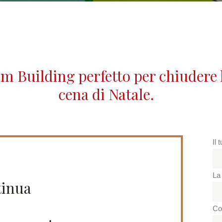
eam Building perfetto per chiudere 
cena di Natale.
Il 
La 
tinua
Co